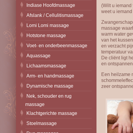
Indiase Hoofdmassage
(Wilt u iemand
weet u iemand 
Afslank / Cellulitismassage
Zwangerschaps
Lomi Lomi massage
massage waarbij
warm water gev
Hotstone massage
van het kussen
Voet- en onderbeenmassage
en verzacht pij
temperatuur va
Aquassage
De cliënt ligt
en ontspannen
Lichaamsmassage
Een heilzame m
Arm- en handmassage
schommeleffect
Dynamische massage
zeer ontspann
Nek, schouder en rug
massage
Klachtgerichte massage
Stoelmassage