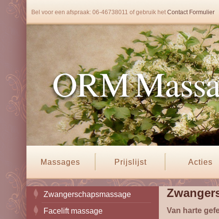
Bel voor een afspraak: 06-46738011 of gebruik het
Contact Formulier
Massages
Prijslijst
Acties
Zwanger
Zwangerschapsmassage
Van harte gef
Facelift massage